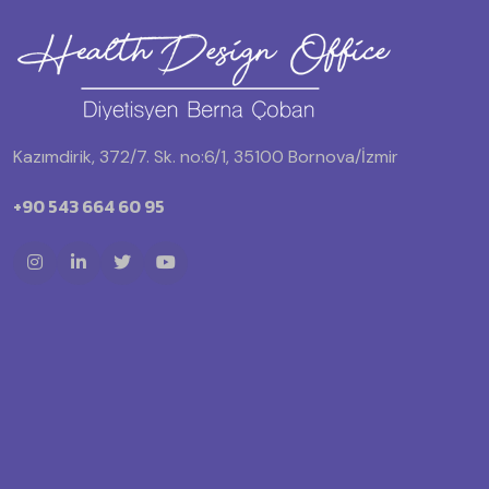
Kazımdirik, 372/7. Sk. no:6/1, 35100 Bornova/İzmir
+90 543 664 60 95